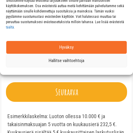
Sivustomme käyttää evästeitä tarjotakseen sinulle parhaan mahdollisen
käyttökokemuksen. Osa evästeistä auttaa meitä kehittämään palveluitamme sekä
näyttämään sinulle kohdennettuja suosituksia ja mainoksia. Tämän vuoksi
Puhelinnumero
pyydämme suostumustasi evästeiden käyttöön. Voit halutessasi muuttaa tai
peruuttaa suostumuksesi evästeasetuksista milloin tahansa. Lue lisää evästeistä
täältä
.
F
i
n
Hyväksy
l
Kyllä kiitos! Lainailmanvakuuksia.com saa olla minuun yhteydessä
a
sähköpostitse. Lähetämme sinulle lainatarjouksia sähköpostitse.
Hallitse vaihtoehtoja
n
Voit halutessasi peruuttaa viestit yhdellä napautuksella.
Lisätietoja
d
tästä.
+
3
5
Seuraava
8
Esimerkkilaskelma: Luoton ollessa 10.000 € ja
takaisinmaksuajan 5 vuotta on kuukausierä 232,5 €.
Kuukausierä sisältää 5 € kuukausittaisen laskutuslisän